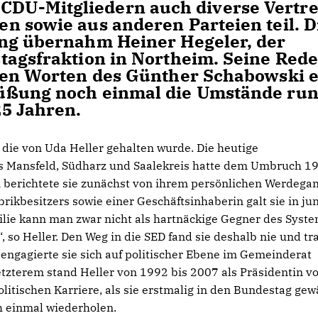
DU-Mitgliedern auch diverse Vertre
n sowie aus anderen Parteien teil. D
ung übernahm Heiner Hegeler, der
tagsfraktion in Northeim. Seine Red
ten Worten des Günther Schabowski e
üßung noch einmal die Umstände ru
5 Jahren.
, die von Uda Heller gehalten wurde. Die heutige
s Mansfeld, Südharz und Saalekreis hatte dem Umbruch 1
 berichtete sie zunächst von ihrem persönlichen Werdegan
rikbesitzers sowie einer Geschäftsinhaberin galt sie in ju
milie kann man zwar nicht als hartnäckige Gegner des Syste
 so Heller. Den Weg in die SED fand sie deshalb nie und tr
 engagierte sie sich auf politischer Ebene im Gemeinderat
tzterem stand Heller von 1992 bis 2007 als Präsidentin vo
litischen Karriere, als sie erstmalig in den Bundestag gew
h einmal wiederholen.