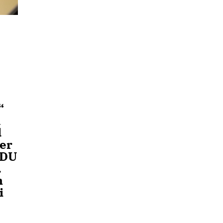
“
m
d
ser
CDU
.
n
i