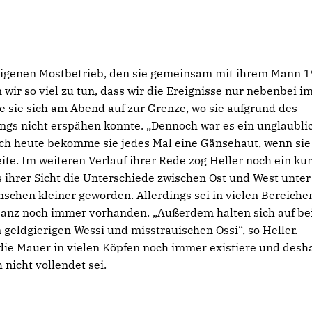
 eigenen Mostbetrieb, den sie gemeinsam mit ihrem Mann 
 wir so viel zu tun, dass wir die Ereignisse nur nebenbei i
 sie sich am Abend auf zur Grenze, wo sie aufgrund des
ngs nicht erspähen konnte. „Dennoch war es ein unglaubli
och heute bekomme sie jedes Mal eine Gänsehaut, wenn sie
te. Im weiteren Verlauf ihrer Rede zog Heller noch ein ku
ihrer Sicht die Unterschiede zwischen Ost und West unter
chen kleiner geworden. Allerdings sei in vielen Bereiche
panz noch immer vorhanden. „Außerdem halten sich auf be
 geldgierigen Wessi und misstrauischen Ossi“, so Heller.
die Mauer in vielen Köpfen noch immer existiere und desh
icht vollendet sei.