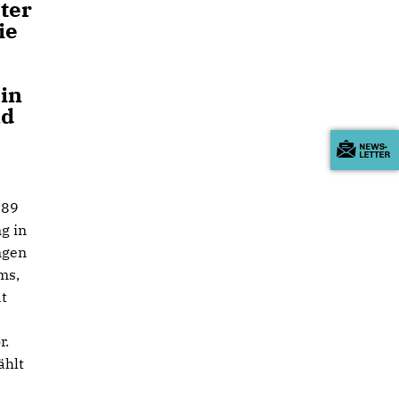
ter
ie
e
in
nd
989
g in
ngen
ms,
at
r.
ählt