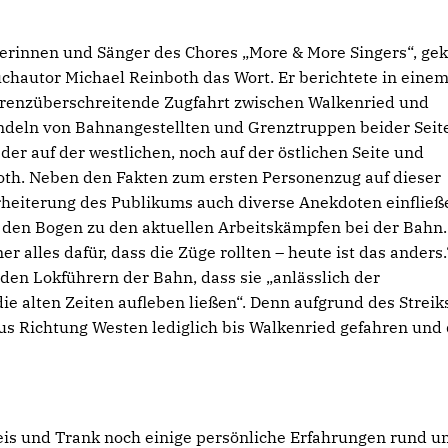
gerinnen und Sänger des Chores „More & More Singers“, ge
uchautor Michael Reinboth das Wort. Er berichtete in eine
 grenzüberschreitende Zugfahrt zwischen Walkenried und
andeln von Bahnangestellten und Grenztruppen beider Seit
er auf der westlichen, noch auf der östlichen Seite und
both. Neben den Fakten zum ersten Personenzug auf dieser
Erheiterung des Publikums auch diverse Anekdoten einfließ
 den Bogen zu den aktuellen Arbeitskämpfen bei der Bahn.
r alles dafür, dass die Züge rollten – heute ist das anders.
den Lokführern der Bahn, dass sie „anlässlich der
e alten Zeiten aufleben ließen“. Denn aufgrund des Streik
us Richtung Westen lediglich bis Walkenried gefahren und 
s und Trank noch einige persönliche Erfahrungen rund u