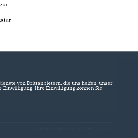
 zur
tatur
enste von Drittanbietern, die uns helfen, unser
Einwilligung. Ihre Einwilligung können Sie
Realisation: Sharkness Media GmbH & Co. KG