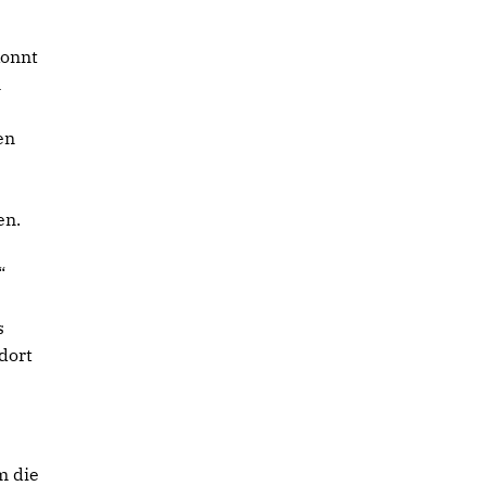
konnt
m
en
en.
“
s
dort
m die