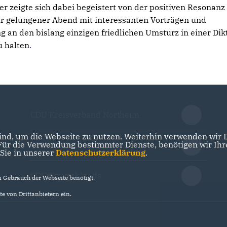
r zeigte sich dabei begeistert von der positiven Resonanz
hr gelungener Abend mit interessanten Vorträgen und
ng an den bislang einzigen friedlichen Umsturz in einer Dik
u halten
.
CDU Kreisverband Northeim
nd, um die Webseite zu nutzen. Weiterhin verwenden wir Di
r die Verwendung bestimmter Dienste, benötigen wir Ihre 
CDU in Niedersachsen
 Sie in unserer
Datenschutzerklärung
.
CDU Deutschlands
Gebrauch der Webseite benötigt.
e von Drittanbietern ein.