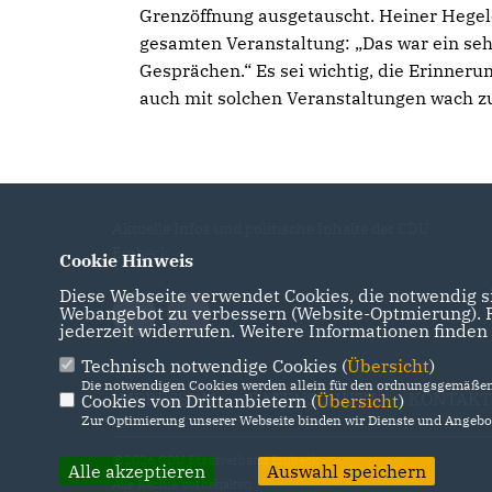
Grenzöffnung ausgetauscht. Heiner Hegele
gesamten Veranstaltung: „Das war ein se
Gesprächen.“ Es sei wichtig, die Erinneru
auch mit solchen Veranstaltungen wach z
Aktuelle Infos und politische Inhalte der CDU
Einbeck
Cookie Hinweis
Diese Webseite verwendet Cookies, die notwendig si
Webangebot zu verbessern (Website-Optmierung). Fü
jederzeit widerrufen. Weitere Informationen finden
Technisch notwendige Cookies (
Übersicht
)
Die notwendigen Cookies werden allein für den ordnungsgemäßen 
IMPRESSUM
DATENSCHUTZ
KONTAKT
Cookies von Drittanbietern (
Übersicht
)
Zur Optimierung unserer Webseite binden wir Dienste und Angebot
@2026 CDU Stadtverband Einbeck
Alle akzeptieren
Auswahl speichern
Alle Rechte vorbehalten.