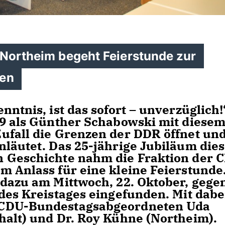
 Northeim begeht Feierstunde zur
ren
ntnis, ist das sofort – unverzüglich!
89 als Günther Schabowski mit diese
ufall die Grenzen der DDR öffnet un
nläutet. Das 25-jährige Jubiläum die
n Geschichte nahm die Fraktion der 
m Anlass für eine kleine Feierstunde
 dazu am Mittwoch, 22. Oktober, gege
des Kreistages eingefunden. Mit dabe
 CDU-Bundestagsabgeordneten Uda
halt) und Dr. Roy Kühne (Northeim).