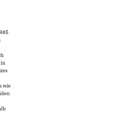
1985
m
ch
 in
rzes
n wie
iden
alb