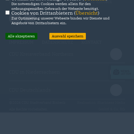
Aktuelle Infos und politische Inhalte der CDU Einbeck
Die notwendigen Cookies werden allein für den
ordnungsgemäßen Gebrauch der Webseite benötigt.
Cookies von Drittanbietern (
Übersicht
)
Zur Optimierung unserer Webseite binden wir Dienste und
Angebote von Drittanbietern ein.
Alle akzeptieren
Auswahl speichern
IMPRESSUM
DATENSCHUTZ
KONTAKT
CDU Kreisverband Northeim
CDU in Niedersachsen
CDU Deutschlands
@2026 CDU Stadtverband Einbeck
Realisation: Sharkness Media
Alle Rechte vorbehalten.
GmbH & Co. KG