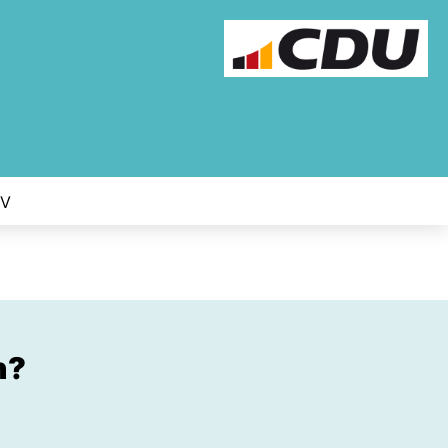
IV
n?