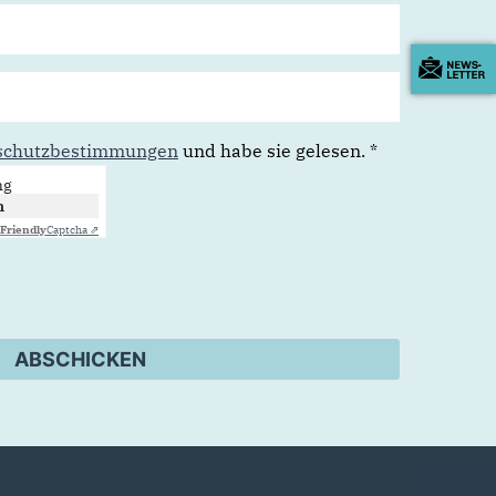
schutzbestimmungen
und habe sie gelesen.
*
ng
n
Friendly
Captcha ⇗
ABSCHICKEN