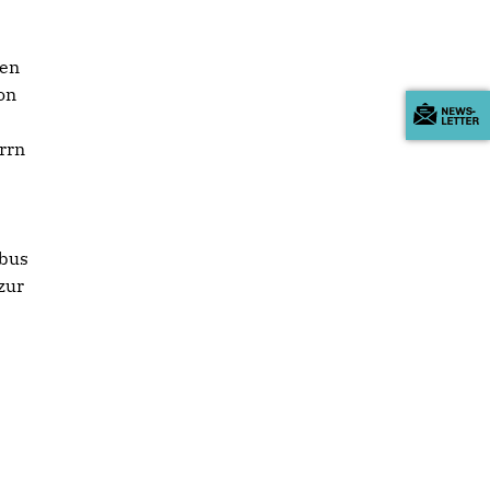
gen
on
rrn
ebus
zur