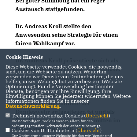
Bei guter Stimmung hat ein reger
Austausch stattgefunden.
Dr. Andreas Kroll stellte den
Anwesenden seine Strategie für einen
fairen Wahlkampf vor.
Cookie Hinweis
Dr. Andreas Kroll präsentierte sich als
Diese Webseite verwendet Cookies, die notwendig
jemand, der ohne Promis aus Hannover
sind, um die Webseite zu nutzen. Weiterhin
verwenden wir Dienste von Drittanbietern, die uns
auskommt und bodenständig hier in
helfen, unser Webangebot zu verbessern (Website-
Einbeck in der Politik verankert ist.
Optmierung). Für die Verwendung bestimmter
Dienste, benötigen wir Ihre Einwilligung. Ihre
Jemand, der zum Arzt aus einer
Einwilligung können Sie jederzeit widerrufen. Weitere
Informationen finden Sie in unserer
Arbeiterfamilie mithilfe der
Datenschutzerklärung
.
Bundeswehr aufgestiegen ist und als
Technisch notwendige Cookies (
Übersicht
)
Familienvater junger Kinder mitten im
Die notwendigen Cookies werden allein für den
ordnungsgemäßen Gebrauch der Webseite benötigt.
Leben steht und weiß, was
Cookies von Drittanbietern (
Übersicht
)
Zur Optimierung unserer Webseite binden wir Dienste und